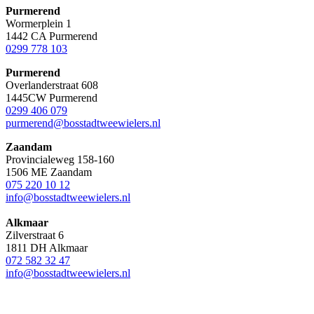
Purmerend
Wormerplein 1
1442 CA Purmerend
0299 778 103
Purmerend
Overlanderstraat 608
1445CW Purmerend
0299 406 079
purmerend@bosstadtweewielers.nl
Zaandam
Provincialeweg 158-160
1506 ME Zaandam
075 220 10 12
info@bosstadtweewielers.nl
Alkmaar
Zilverstraat 6
1811 DH Alkmaar
072 582 32 47
info@bosstadtweewielers.nl