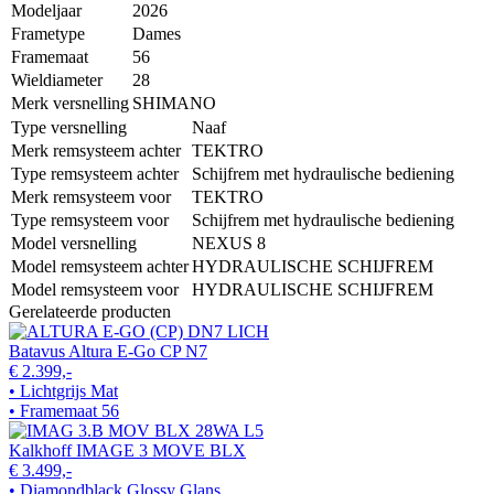
Modeljaar
2026
Frametype
Dames
Framemaat
56
Wieldiameter
28
Merk versnelling
SHIMANO
Type versnelling
Naaf
Merk remsysteem achter
TEKTRO
Type remsysteem achter
Schijfrem met hydraulische bediening
Merk remsysteem voor
TEKTRO
Type remsysteem voor
Schijfrem met hydraulische bediening
Model versnelling
NEXUS 8
Model remsysteem achter
HYDRAULISCHE SCHIJFREM
Model remsysteem voor
HYDRAULISCHE SCHIJFREM
Gerelateerde producten
Batavus Altura E-Go CP N7
€ 2.399,-
• Lichtgrijs Mat
• Framemaat 56
Kalkhoff IMAGE 3 MOVE BLX
€ 3.499,-
• Diamondblack Glossy Glans