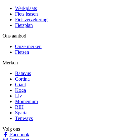
Werkplaats
Fiets leasen
Fietsverzekering
Fietsplan
Ons aanbod
Onze merken
Fietsen
Merken
Batavus
Cortina
Giant
Koga
Liv
Momentum
RIH
Sparta
Tenways
Volg ons
Facebook