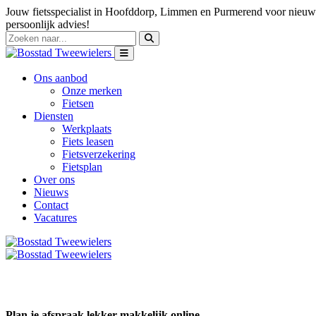
Jouw fietsspecialist in Hoofddorp, Limmen en Purmerend voor nieuwe
persoonlijk advies!
Ons aanbod
Onze merken
Fietsen
Diensten
Werkplaats
Fiets leasen
Fietsverzekering
Fietsplan
Over ons
Nieuws
Contact
Vacatures
Plan je afspraak lekker makkelijk online