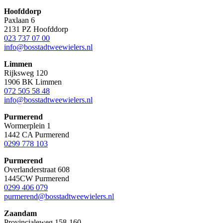
Hoofddorp
Paxlaan 6
2131 PZ Hoofddorp
023 737 07 00
info@bosstadtweewielers.nl
Limmen
Rijksweg 120
1906 BK Limmen
072 505 58 48
info@bosstadtweewielers.nl
Purmerend
Wormerplein 1
1442 CA Purmerend
0299 778 103
Purmerend
Overlanderstraat 608
1445CW Purmerend
0299 406 079
purmerend@bosstadtweewielers.nl
Zaandam
Provincialeweg 158-160