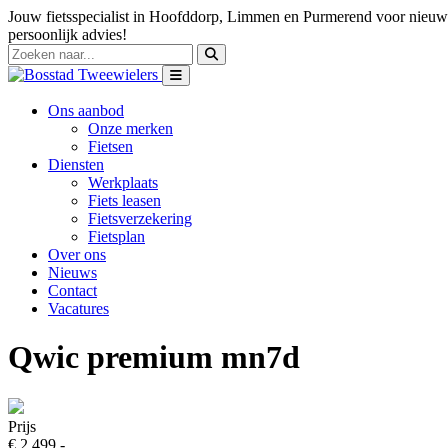
Jouw fietsspecialist in Hoofddorp, Limmen en Purmerend voor nieuwe
persoonlijk advies!
Ons aanbod
Onze merken
Fietsen
Diensten
Werkplaats
Fiets leasen
Fietsverzekering
Fietsplan
Over ons
Nieuws
Contact
Vacatures
Qwic premium mn7d
Prijs
€ 2.499,-