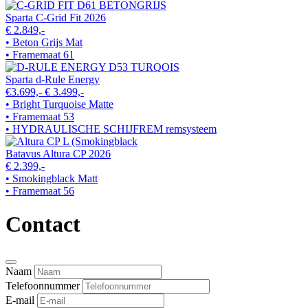
Sparta C-Grid Fit 2026
€ 2.849,-
• Beton Grijs Mat
• Framemaat 61
Sparta d-Rule Energy
€3.699,-
€ 3.499,-
• Bright Turquoise Matte
• Framemaat 53
• HYDRAULISCHE SCHIJFREM remsysteem
Batavus Altura CP 2026
€ 2.399,-
• Smokingblack Matt
• Framemaat 56
Contact
Naam
Telefoonnummer
E-mail