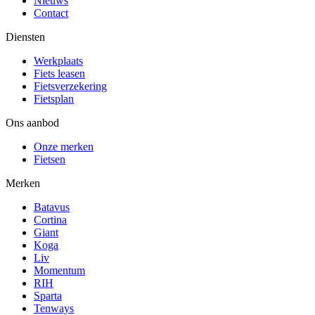
Nieuws
Contact
Diensten
Werkplaats
Fiets leasen
Fietsverzekering
Fietsplan
Ons aanbod
Onze merken
Fietsen
Merken
Batavus
Cortina
Giant
Koga
Liv
Momentum
RIH
Sparta
Tenways