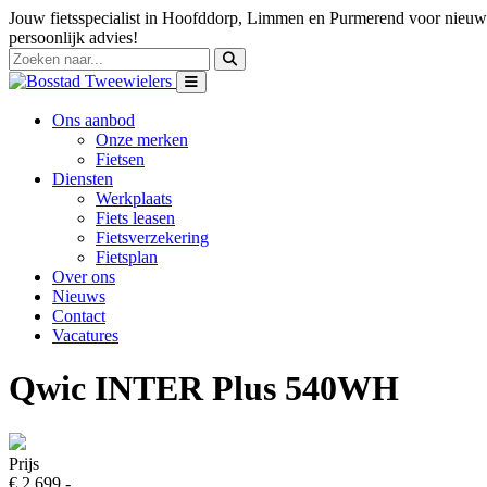
Jouw fietsspecialist in Hoofddorp, Limmen en Purmerend voor nieuwe
persoonlijk advies!
Ons aanbod
Onze merken
Fietsen
Diensten
Werkplaats
Fiets leasen
Fietsverzekering
Fietsplan
Over ons
Nieuws
Contact
Vacatures
Qwic INTER Plus 540WH
Prijs
€ 2.699,-