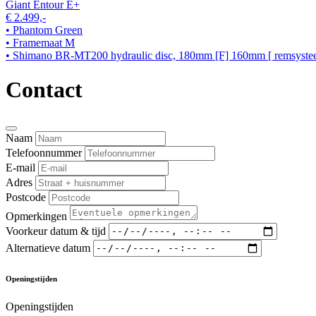
Giant Entour E+
€ 2.499,-
• Phantom Green
• Framemaat M
• Shimano BR-MT200 hydraulic disc, 180mm [F] 160mm [ remsyst
Contact
Naam
Telefoonnummer
E-mail
Adres
Postcode
Opmerkingen
Voorkeur datum & tijd
Alternatieve datum
Openingstijden
Openingstijden