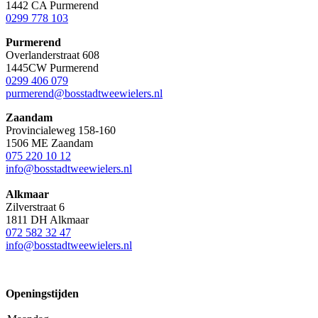
1442 CA Purmerend
0299 778 103
Purmerend
Overlanderstraat 608
1445CW Purmerend
0299 406 079
purmerend@bosstadtweewielers.nl
Zaandam
Provincialeweg 158-160
1506 ME Zaandam
075 220 10 12
info@bosstadtweewielers.nl
Alkmaar
Zilverstraat 6
1811 DH Alkmaar
072 582 32 47
info@bosstadtweewielers.nl
Openingstijden