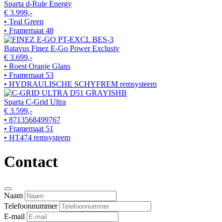
Sparta d-Rule Energy
€ 3.999,-
• Teal Green
• Framemaat 48
Batavus Finez E-Go Power Exclusiv
€ 3.699,-
• Roest Oranje Glans
• Framemaat 53
• HYDRAULISCHE SCHYFREM remsysteem
Sparta C-Grid Ultra
€ 3.599,-
• 8713568499767
• Framemaat 51
• HT474 remsysteem
Contact
Naam
Telefoonnummer
E-mail