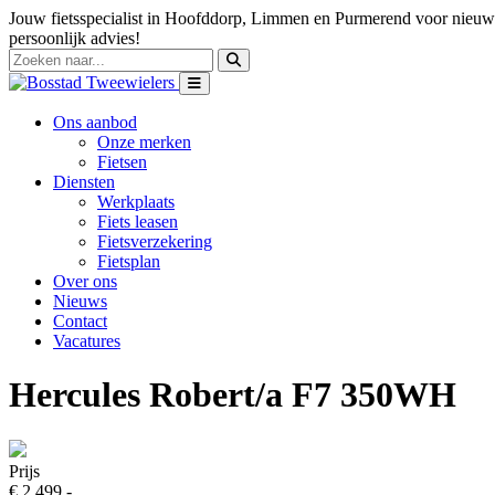
Jouw fietsspecialist in Hoofddorp, Limmen en Purmerend voor nieuwe
persoonlijk advies!
Ons aanbod
Onze merken
Fietsen
Diensten
Werkplaats
Fiets leasen
Fietsverzekering
Fietsplan
Over ons
Nieuws
Contact
Vacatures
Hercules Robert/a F7 350WH
Prijs
€ 2.499,-