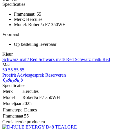
Specificaties
Framemaat: 55
Merk: Hercules
Model: Robert/a F7 350WH
Voorraad
Op bestelling leverbaar
Kleur
Schwarz-matt/ Red
Schwarz-matt/ Red
Schwarz-matt/ Red
Maat
50
55
55
55
Proefrit
Adviesgesprek
Reserveren
Specificaties
Merk
Hercules
Model
Robert/a F7 350WH
Modeljaar
2025
Frametype
Dames
Framemaat
55
Gerelateerde producten