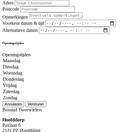
Adres
Postcode
Opmerkingen
Voorkeur datum & tijd
Alternatieve datum
Openingstijden
Openingstijden
Maandag
Dinsdag
Woensdag
Donderdag
Vrijdag
Zaterdag
Zondag
Annuleren
Versturen
Bosstad Tweewielers
Hoofddorp
Paxlaan 6
2131 PZ Hoofddorp