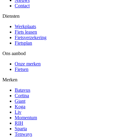
Nieuws
Contact
Diensten
Werkplaats
Fiets leasen
Fietsverzekering
Fietsplan
Ons aanbod
Onze merken
Fietsen
Merken
Batavus
Cortina
Giant
Koga
Liv
Momentum
RIH
Sparta
Tenways