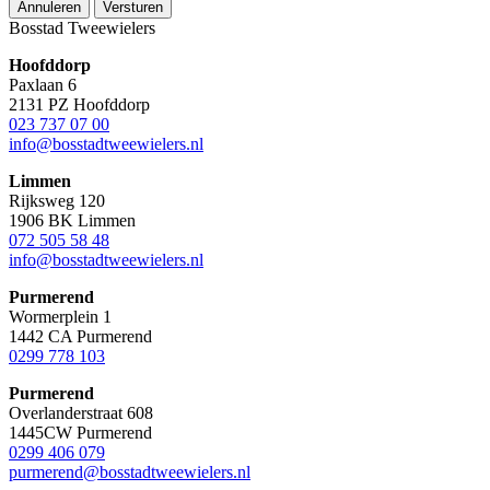
Annuleren
Versturen
Bosstad Tweewielers
Hoofddorp
Paxlaan 6
2131 PZ Hoofddorp
023 737 07 00
info@bosstadtweewielers.nl
Limmen
Rijksweg 120
1906 BK Limmen
072 505 58 48
info@bosstadtweewielers.nl
Purmerend
Wormerplein 1
1442 CA Purmerend
0299 778 103
Purmerend
Overlanderstraat 608
1445CW Purmerend
0299 406 079
purmerend@bosstadtweewielers.nl