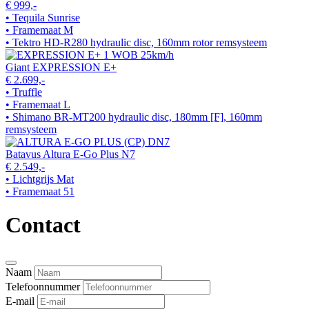
€ 999,-
• Tequila Sunrise
• Framemaat M
• Tektro HD-R280 hydraulic disc, 160mm rotor remsysteem
Giant EXPRESSION E+
€ 2.699,-
• Truffle
• Framemaat L
• Shimano BR-MT200 hydraulic disc, 180mm [F], 160mm
remsysteem
Batavus Altura E-Go Plus N7
€ 2.549,-
• Lichtgrijs Mat
• Framemaat 51
Contact
Naam
Telefoonnummer
E-mail