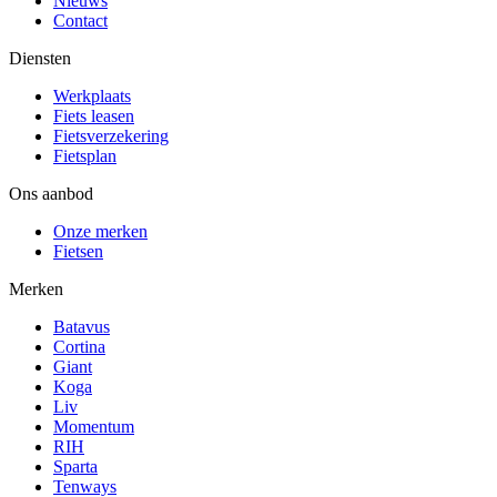
Nieuws
Contact
Diensten
Werkplaats
Fiets leasen
Fietsverzekering
Fietsplan
Ons aanbod
Onze merken
Fietsen
Merken
Batavus
Cortina
Giant
Koga
Liv
Momentum
RIH
Sparta
Tenways