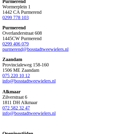
Purmerend
Wormerplein 1
1442 CA Purmerend
0299 778 103
Purmerend
Overlanderstraat 608
1445CW Purmerend
0299 406 079
purmerend@bosstadtweewielers.nl
Zaandam
Provincialeweg 158-160
1506 ME Zaandam
075 220 10 12
info@bosstadtweewielers.nl
Alkmaar
Zilverstraat 6
1811 DH Alkmaar
072 582 32 47
info@bosstadtweewielers.nl
Openingstijden