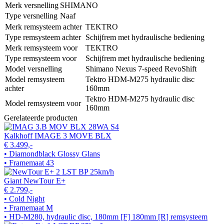
Merk versnelling
SHIMANO
Type versnelling
Naaf
Merk remsysteem achter
TEKTRO
Type remsysteem achter
Schijfrem met hydraulische bediening
Merk remsysteem voor
TEKTRO
Type remsysteem voor
Schijfrem met hydraulische bediening
Model versnelling
Shimano Nexus 7-speed RevoShift
Model remsysteem
Tektro HDM-M275 hydraulic disc
achter
160mm
Tektro HDM-M275 hydraulic disc
Model remsysteem voor
160mm
Gerelateerde producten
Kalkhoff IMAGE 3 MOVE BLX
€ 3.499,-
• Diamondblack Glossy Glans
• Framemaat 43
Giant NewTour E+
€ 2.799,-
• Cold Night
• Framemaat M
• HD-M280, hydraulic disc, 180mm [F] 180mm [R] remsysteem