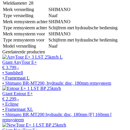
Wieldiameter
28
Merk versnelling
SHIMANO
Type versnelling
Naaf
Merk remsysteem achter
SHIMANO
Type remsysteem achter
Schijfrem met hydraulische bediening
Merk remsysteem voor
SHIMANO
Type remsysteem voor
Schijfrem met hydraulische bediening
Model versnelling
Naaf
Gerelateerde producten
Giant AnyTour E+
€ 3.799,-
• Sandshell
• Framemaat L
• Shimano BR-MT200, hydraulic disc, 180mm remsysteem
Giant Entour E+
€ 2.299,-
• Eclipse
• Framemaat XL
• Shimano BR-MT200 hydraulic disc, 180mm [F] 160mm [
remsysteem