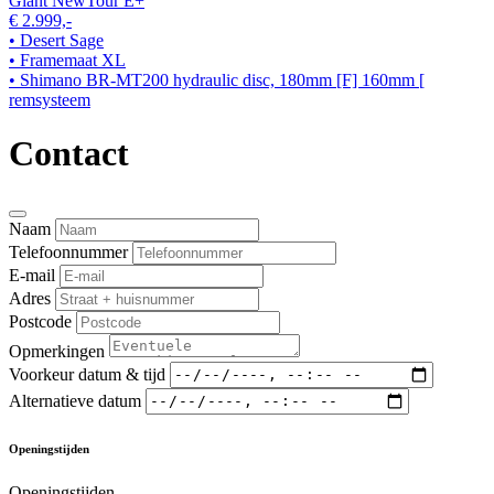
Giant NewTour E+
€ 2.999,-
• Desert Sage
• Framemaat XL
• Shimano BR-MT200 hydraulic disc, 180mm [F] 160mm [
remsysteem
Contact
Naam
Telefoonnummer
E-mail
Adres
Postcode
Opmerkingen
Voorkeur datum & tijd
Alternatieve datum
Openingstijden
Openingstijden