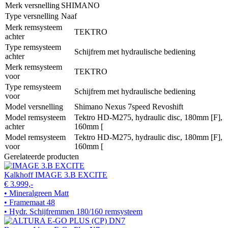
Merk versnelling
SHIMANO
Type versnelling
Naaf
Merk remsysteem
TEKTRO
achter
Type remsysteem
Schijfrem met hydraulische bediening
achter
Merk remsysteem
TEKTRO
voor
Type remsysteem
Schijfrem met hydraulische bediening
voor
Model versnelling
Shimano Nexus 7speed Revoshift
Model remsysteem
Tektro HD-M275, hydraulic disc, 180mm [F],
achter
160mm [
Model remsysteem
Tektro HD-M275, hydraulic disc, 180mm [F],
voor
160mm [
Gerelateerde producten
Kalkhoff IMAGE 3.B EXCITE
€ 3.999,-
• Mineralgreen Matt
• Framemaat 48
• Hydr. Schijfremmen 180/160 remsysteem