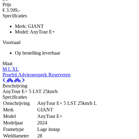
Prijs
€ 3.599,-
Specificaties
Merk: GIANT
Model: AnyTour E+
Voorraad
Op bestelling leverbaar
Maat
M
L
XL
Proefrit
Adviesgesprek
Reserveren
Beschrijving
AnyTour E+ 5 LST 25km/h
Specificaties
Omschrijving
AnyTour E+ 5 LST 25km/h L
Merk
GIANT
Model
AnyTour E+
Modeljaar
2024
Frametype
Lage instap
Wieldiameter
28