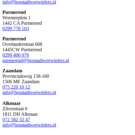
info@bosstadtweewielers.nl
Purmerend
Wormerplein 1
1442 CA Purmerend
0299 778 103
Purmerend
Overlanderstraat 608
1445CW Purmerend
0299 406 079
purmerend@bosstadtweewielers.nl
Zaandam
Provincialeweg 158-160
1506 ME Zaandam
075 220 10 12
info@bosstadtweewielers.nl
Alkmaar
Zilverstraat 6
1811 DH Alkmaar
072 582 32 47
info@bosstadtweewielers.nl