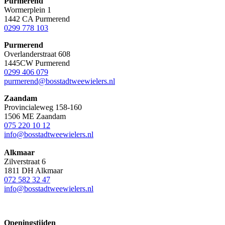
Purmerend
Wormerplein 1
1442 CA Purmerend
0299 778 103
Purmerend
Overlanderstraat 608
1445CW Purmerend
0299 406 079
purmerend@bosstadtweewielers.nl
Zaandam
Provincialeweg 158-160
1506 ME Zaandam
075 220 10 12
info@bosstadtweewielers.nl
Alkmaar
Zilverstraat 6
1811 DH Alkmaar
072 582 32 47
info@bosstadtweewielers.nl
Openingstijden