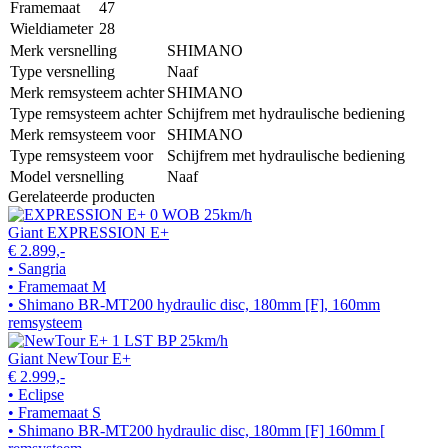
Framemaat
47
Wieldiameter
28
Merk versnelling
SHIMANO
Type versnelling
Naaf
Merk remsysteem achter
SHIMANO
Type remsysteem achter
Schijfrem met hydraulische bediening
Merk remsysteem voor
SHIMANO
Type remsysteem voor
Schijfrem met hydraulische bediening
Model versnelling
Naaf
Gerelateerde producten
Giant EXPRESSION E+
€ 2.899,-
• Sangria
• Framemaat M
• Shimano BR-MT200 hydraulic disc, 180mm [F], 160mm
remsysteem
Giant NewTour E+
€ 2.999,-
• Eclipse
• Framemaat S
• Shimano BR-MT200 hydraulic disc, 180mm [F] 160mm [