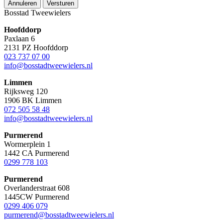
Annuleren
Versturen
Bosstad Tweewielers
Hoofddorp
Paxlaan 6
2131 PZ Hoofddorp
023 737 07 00
info@bosstadtweewielers.nl
Limmen
Rijksweg 120
1906 BK Limmen
072 505 58 48
info@bosstadtweewielers.nl
Purmerend
Wormerplein 1
1442 CA Purmerend
0299 778 103
Purmerend
Overlanderstraat 608
1445CW Purmerend
0299 406 079
purmerend@bosstadtweewielers.nl