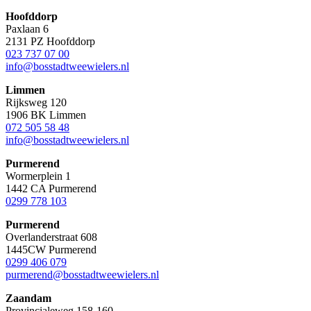
Hoofddorp
Paxlaan 6
2131 PZ Hoofddorp
023 737 07 00
info@bosstadtweewielers.nl
Limmen
Rijksweg 120
1906 BK Limmen
072 505 58 48
info@bosstadtweewielers.nl
Purmerend
Wormerplein 1
1442 CA Purmerend
0299 778 103
Purmerend
Overlanderstraat 608
1445CW Purmerend
0299 406 079
purmerend@bosstadtweewielers.nl
Zaandam
Provincialeweg 158-160