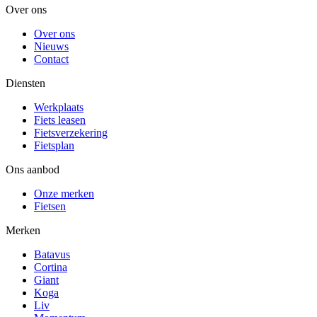
Over ons
Over ons
Nieuws
Contact
Diensten
Werkplaats
Fiets leasen
Fietsverzekering
Fietsplan
Ons aanbod
Onze merken
Fietsen
Merken
Batavus
Cortina
Giant
Koga
Liv