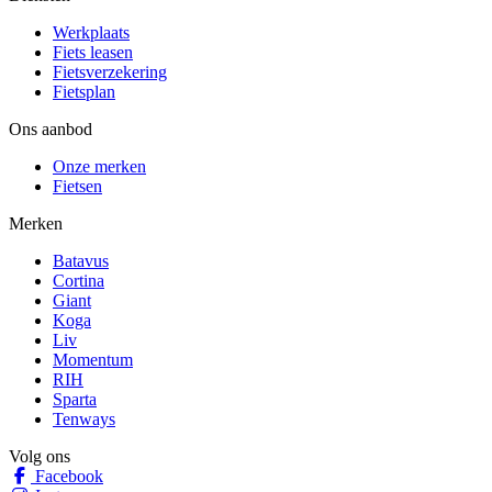
Werkplaats
Fiets leasen
Fietsverzekering
Fietsplan
Ons aanbod
Onze merken
Fietsen
Merken
Batavus
Cortina
Giant
Koga
Liv
Momentum
RIH
Sparta
Tenways
Volg ons
Facebook