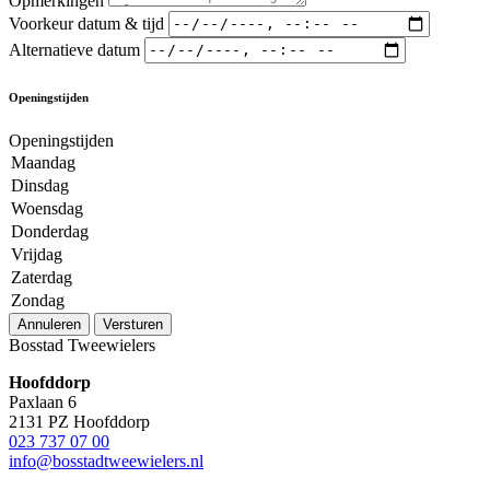
Opmerkingen
Voorkeur datum & tijd
Alternatieve datum
Openingstijden
Openingstijden
Maandag
Dinsdag
Woensdag
Donderdag
Vrijdag
Zaterdag
Zondag
Annuleren
Versturen
Bosstad Tweewielers
Hoofddorp
Paxlaan 6
2131 PZ Hoofddorp
023 737 07 00
info@bosstadtweewielers.nl