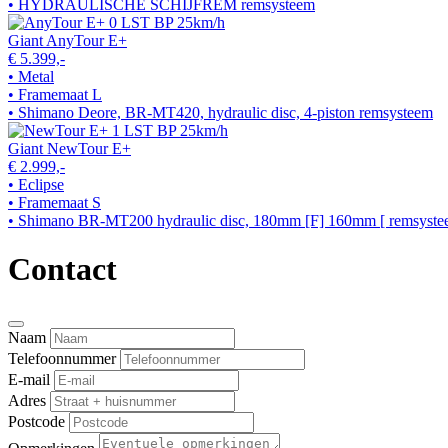
• HYDRAULISCHE SCHIJFREM remsysteem
Giant AnyTour E+
€ 5.399,-
• Metal
• Framemaat L
• Shimano Deore, BR-MT420, hydraulic disc, 4-piston remsysteem
Giant NewTour E+
€ 2.999,-
• Eclipse
• Framemaat S
• Shimano BR-MT200 hydraulic disc, 180mm [F] 160mm [ remsyst
Contact
Naam
Telefoonnummer
E-mail
Adres
Postcode