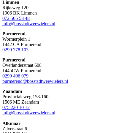
Limmen
Rijksweg 120
1906 BK Limmen
072 505 58 48
info@bosstadtweewielers.nl
Purmerend
Wormerplein 1
1442 CA Purmerend
0299 778 103
Purmerend
Overlanderstraat 608
1445CW Purmerend
0299 406 079
purmerend@bosstadtweewielers.nl
Zaandam
Provincialeweg 158-160
1506 ME Zaandam
075 220 10 12
info@bosstadtweewielers.nl
Alkmaar
Zilverstraat 6