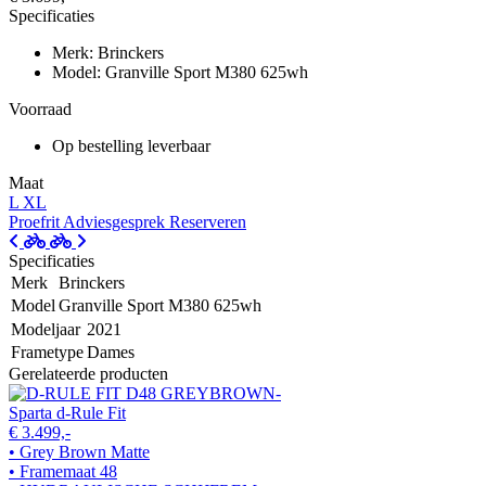
Specificaties
Merk: Brinckers
Model: Granville Sport M380 625wh
Voorraad
Op bestelling leverbaar
Maat
L
XL
Proefrit
Adviesgesprek
Reserveren
Specificaties
Merk
Brinckers
Model
Granville Sport M380 625wh
Modeljaar
2021
Frametype
Dames
Gerelateerde producten
Sparta d-Rule Fit
€ 3.499,-
• Grey Brown Matte
• Framemaat 48