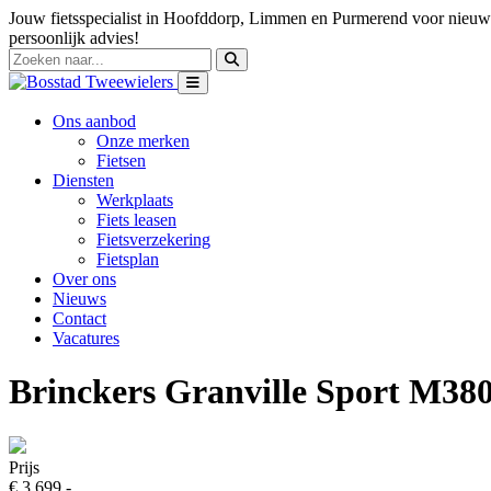
Jouw fietsspecialist in Hoofddorp, Limmen en Purmerend voor nieuwe
persoonlijk advies!
Ons aanbod
Onze merken
Fietsen
Diensten
Werkplaats
Fiets leasen
Fietsverzekering
Fietsplan
Over ons
Nieuws
Contact
Vacatures
Brinckers Granville Sport M38
Prijs
€ 3.699,-