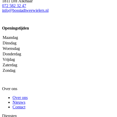
1811 DH Alkmaar
072 582 32 47
info@bosstadtweewielers.nl
Openingstijden
Maandag
Dinsdag
Woensdag
Donderdag
Vrijdag
Zaterdag
Zondag
Over ons
Over ons
Nieuws
Contact
Diensten