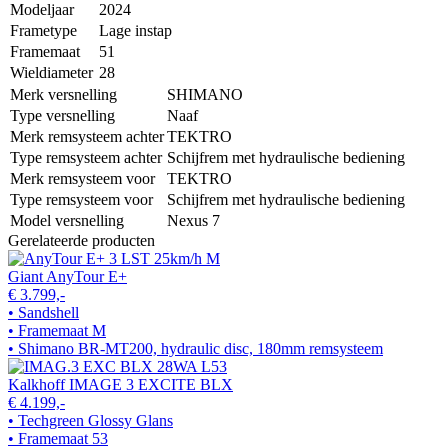
Modeljaar
2024
Frametype
Lage instap
Framemaat
51
Wieldiameter
28
Merk versnelling
SHIMANO
Type versnelling
Naaf
Merk remsysteem achter
TEKTRO
Type remsysteem achter
Schijfrem met hydraulische bediening
Merk remsysteem voor
TEKTRO
Type remsysteem voor
Schijfrem met hydraulische bediening
Model versnelling
Nexus 7
Gerelateerde producten
Giant AnyTour E+
€ 3.799,-
• Sandshell
• Framemaat M
• Shimano BR-MT200, hydraulic disc, 180mm remsysteem
Kalkhoff IMAGE 3 EXCITE BLX
€ 4.199,-
• Techgreen Glossy Glans
• Framemaat 53