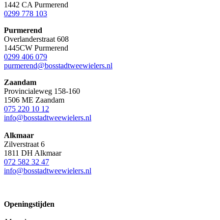
1442 CA Purmerend
0299 778 103
Purmerend
Overlanderstraat 608
1445CW Purmerend
0299 406 079
purmerend@bosstadtweewielers.nl
Zaandam
Provincialeweg 158-160
1506 ME Zaandam
075 220 10 12
info@bosstadtweewielers.nl
Alkmaar
Zilverstraat 6
1811 DH Alkmaar
072 582 32 47
info@bosstadtweewielers.nl
Openingstijden