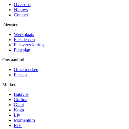
Over ons
Nieuws
Contact
Diensten
Werkplaats
Fiets leasen
Fietsverzekering
Fietsplan
Ons aanbod
Onze merken
Fietsen
Merken
Batavus
Cortina
Giant
Koga
Liv
Momentum
RIH