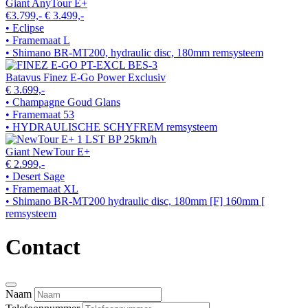
Giant AnyTour E+
€3.799,-
€ 3.499,-
• Eclipse
• Framemaat L
• Shimano BR-MT200, hydraulic disc, 180mm remsysteem
Batavus Finez E-Go Power Exclusiv
€ 3.699,-
• Champagne Goud Glans
• Framemaat 53
• HYDRAULISCHE SCHYFREM remsysteem
Giant NewTour E+
€ 2.999,-
• Desert Sage
• Framemaat XL
• Shimano BR-MT200 hydraulic disc, 180mm [F] 160mm [
remsysteem
Contact
Naam