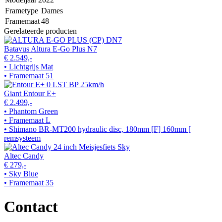
Frametype
Dames
Framemaat
48
Gerelateerde producten
Batavus Altura E-Go Plus N7
€ 2.549,-
• Lichtgrijs Mat
• Framemaat 51
Giant Entour E+
€ 2.499,-
• Phantom Green
• Framemaat L
• Shimano BR-MT200 hydraulic disc, 180mm [F] 160mm [
remsysteem
Altec Candy
€ 279,-
• Sky Blue
• Framemaat 35
Contact