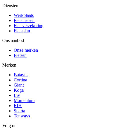
Diensten
Werkplaats
Fiets leasen
Fietsverzekering
Fietsplan
Ons aanbod
Onze merken
Fietsen
Merken
Batavus
Cortina
Giant
Koga
Liv
Momentum
RIH
Sparta
Tenways
Volg ons