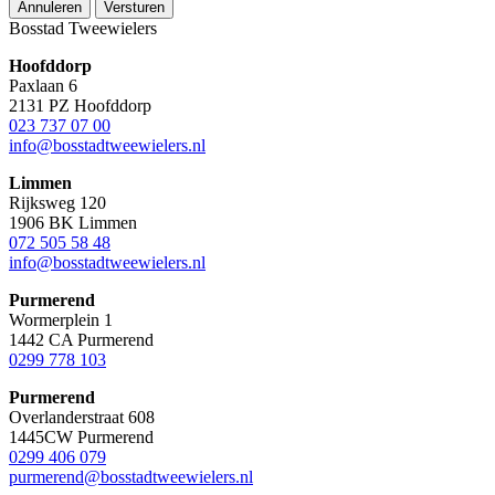
Annuleren
Versturen
Bosstad Tweewielers
Hoofddorp
Paxlaan 6
2131 PZ Hoofddorp
023 737 07 00
info@bosstadtweewielers.nl
Limmen
Rijksweg 120
1906 BK Limmen
072 505 58 48
info@bosstadtweewielers.nl
Purmerend
Wormerplein 1
1442 CA Purmerend
0299 778 103
Purmerend
Overlanderstraat 608
1445CW Purmerend
0299 406 079
purmerend@bosstadtweewielers.nl