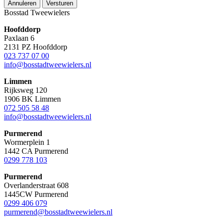
Annuleren
Versturen
Bosstad Tweewielers
Hoofddorp
Paxlaan 6
2131 PZ Hoofddorp
023 737 07 00
info@bosstadtweewielers.nl
Limmen
Rijksweg 120
1906 BK Limmen
072 505 58 48
info@bosstadtweewielers.nl
Purmerend
Wormerplein 1
1442 CA Purmerend
0299 778 103
Purmerend
Overlanderstraat 608
1445CW Purmerend
0299 406 079
purmerend@bosstadtweewielers.nl