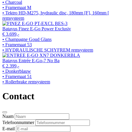
• Charcoal
• Framemaat M
• Tektro HD-M275, hydraulic disc, 180mm [F], 160mm [
remsysteem
Batavus Finez E-Go Power Exclusiv
€ 3.699,-
• Champagne Goud Glans
• Framemaat 53
• HYDRAULISCHE SCHYFREM remsysteem
Batavus Entrée E-Go-7 No Ba
€ 2.399,-
• Donkerblauw
• Framemaat 51
• Rollerbrake remsysteem
Contact
Naam
Telefoonnummer
E-mail