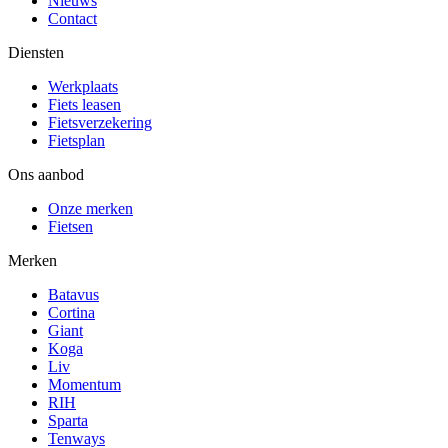
Nieuws
Contact
Diensten
Werkplaats
Fiets leasen
Fietsverzekering
Fietsplan
Ons aanbod
Onze merken
Fietsen
Merken
Batavus
Cortina
Giant
Koga
Liv
Momentum
RIH
Sparta
Tenways