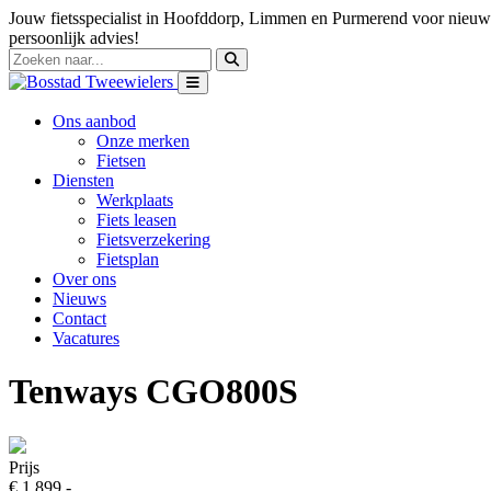
Jouw fietsspecialist in Hoofddorp, Limmen en Purmerend voor nieuwe
persoonlijk advies!
Ons aanbod
Onze merken
Fietsen
Diensten
Werkplaats
Fiets leasen
Fietsverzekering
Fietsplan
Over ons
Nieuws
Contact
Vacatures
Tenways CGO800S
Prijs
€ 1.899,-