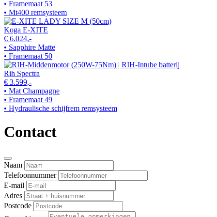
• Framemaat 53
• Mt400 remsysteem
Koga E-XITE
€ 6.024,-
• Sapphire Matte
• Framemaat 50
Rih Spectra
€ 3.599,-
• Mat Champagne
• Framemaat 49
• Hydraulische schijfrem remsysteem
Contact
Naam
Telefoonnummer
E-mail
Adres
Postcode