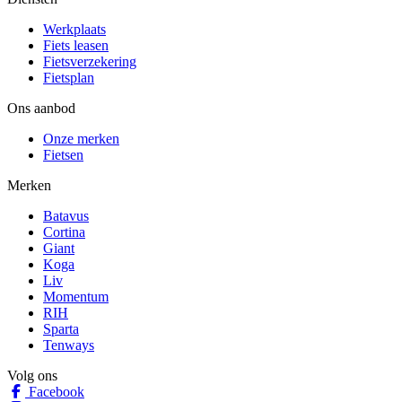
Werkplaats
Fiets leasen
Fietsverzekering
Fietsplan
Ons aanbod
Onze merken
Fietsen
Merken
Batavus
Cortina
Giant
Koga
Liv
Momentum
RIH
Sparta
Tenways
Volg ons
Facebook