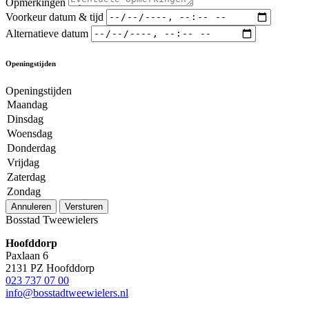
Opmerkingen
Voorkeur datum & tijd
Alternatieve datum
Openingstijden
Openingstijden
Maandag
Dinsdag
Woensdag
Donderdag
Vrijdag
Zaterdag
Zondag
Annuleren
Versturen
Bosstad Tweewielers
Hoofddorp
Paxlaan 6
2131 PZ Hoofddorp
023 737 07 00
info@bosstadtweewielers.nl