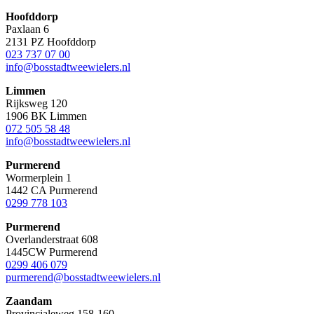
Hoofddorp
Paxlaan 6
2131 PZ Hoofddorp
023 737 07 00
info@bosstadtweewielers.nl
Limmen
Rijksweg 120
1906 BK Limmen
072 505 58 48
info@bosstadtweewielers.nl
Purmerend
Wormerplein 1
1442 CA Purmerend
0299 778 103
Purmerend
Overlanderstraat 608
1445CW Purmerend
0299 406 079
purmerend@bosstadtweewielers.nl
Zaandam
Provincialeweg 158-160