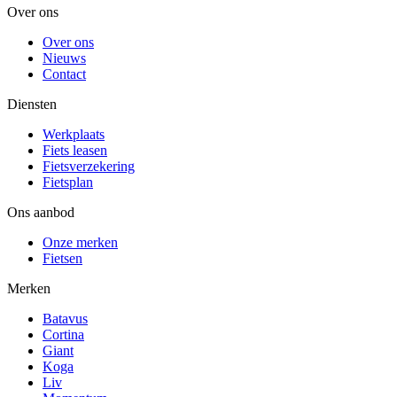
Over ons
Over ons
Nieuws
Contact
Diensten
Werkplaats
Fiets leasen
Fietsverzekering
Fietsplan
Ons aanbod
Onze merken
Fietsen
Merken
Batavus
Cortina
Giant
Koga
Liv