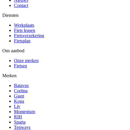
Nieuws
Contact
Diensten
Werkplaats
Fiets leasen
Fietsverzekering
Fietsplan
Ons aanbod
Onze merken
Fietsen
Merken
Batavus
Cortina
Giant
Koga
Liv
Momentum
RIH
Sparta
Tenways