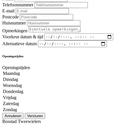
Telefoonnummer
E-mail
Postcode
Huisnummer
Opmerkingen
Voorkeur datum & tijd
Alternatieve datum
Openingstijden
Openingstijden
Maandag
Dinsdag
Woensdag
Donderdag
Vrijdag
Zaterdag
Zondag
Annuleren
Versturen
Bosstad Tweewielers