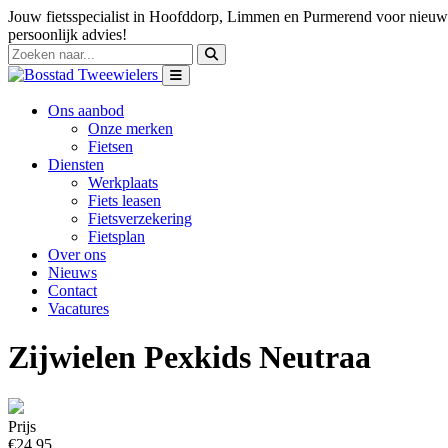
Jouw fietsspecialist in Hoofddorp, Limmen en Purmerend voor nieuwe
persoonlijk advies!
Ons aanbod
Onze merken
Fietsen
Diensten
Werkplaats
Fiets leasen
Fietsverzekering
Fietsplan
Over ons
Nieuws
Contact
Vacatures
Zijwielen Pexkids Neutraa
Prijs
€24,95