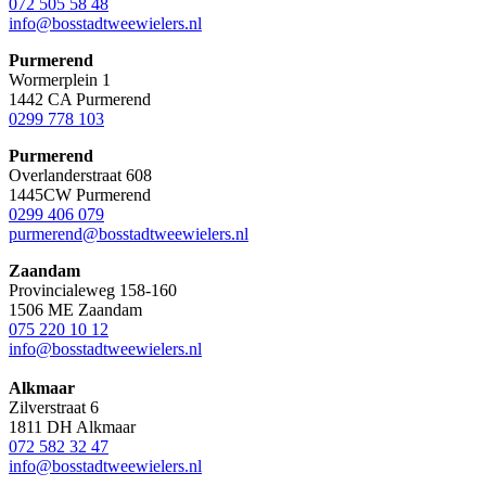
072 505 58 48
info@bosstadtweewielers.nl
Purmerend
Wormerplein 1
1442 CA Purmerend
0299 778 103
Purmerend
Overlanderstraat 608
1445CW Purmerend
0299 406 079
purmerend@bosstadtweewielers.nl
Zaandam
Provincialeweg 158-160
1506 ME Zaandam
075 220 10 12
info@bosstadtweewielers.nl
Alkmaar
Zilverstraat 6
1811 DH Alkmaar
072 582 32 47
info@bosstadtweewielers.nl