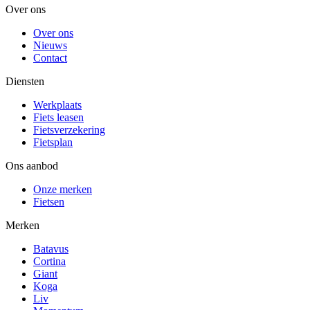
Over ons
Over ons
Nieuws
Contact
Diensten
Werkplaats
Fiets leasen
Fietsverzekering
Fietsplan
Ons aanbod
Onze merken
Fietsen
Merken
Batavus
Cortina
Giant
Koga
Liv