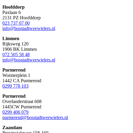
Hoofddorp
Paxlaan 6
2131 PZ Hoofddorp
023 737 07 00
info@bosstadtweewielers.nl
Limmen
Rijksweg 120
1906 BK Limmen
072 505 58 48
info@bosstadtweewielers.nl
Purmerend
Wormerplein 1
1442 CA Purmerend
0299 778 103
Purmerend
Overlanderstraat 608
1445CW Purmerend
0299 406 079
purmerend@bosstadtweewielers.nl
Zaandam
Provincialeweg 158-160