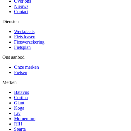
Over ons
Nieuws
Contact
Diensten
Werkplaats
Fiets leasen
Fietsverzekering
Fietsplan
Ons aanbod
Onze merken
Fietsen
Merken
Batavus
Cortina
Giant
Koga
Liv
Momentum
RIH
Sparta