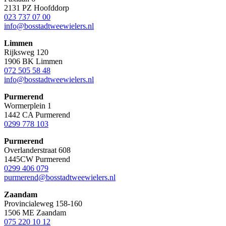
2131 PZ Hoofddorp
023 737 07 00
info@bosstadtweewielers.nl
Limmen
Rijksweg 120
1906 BK Limmen
072 505 58 48
info@bosstadtweewielers.nl
Purmerend
Wormerplein 1
1442 CA Purmerend
0299 778 103
Purmerend
Overlanderstraat 608
1445CW Purmerend
0299 406 079
purmerend@bosstadtweewielers.nl
Zaandam
Provincialeweg 158-160
1506 ME Zaandam
075 220 10 12