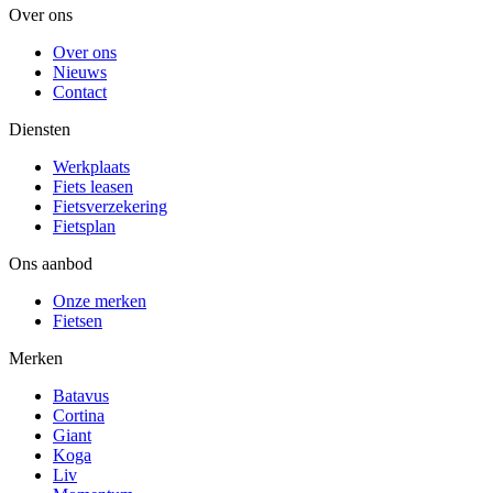
Over ons
Over ons
Nieuws
Contact
Diensten
Werkplaats
Fiets leasen
Fietsverzekering
Fietsplan
Ons aanbod
Onze merken
Fietsen
Merken
Batavus
Cortina
Giant
Koga
Liv