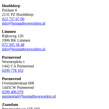
Hoofddorp
Paxlaan 6
2131 PZ Hoofddorp
023 737 07 00
info@bosstadtweewielers.nl
Limmen
Rijksweg 120
1906 BK Limmen
072 505 58 48
info@bosstadtweewielers.nl
Purmerend
Wormerplein 1
1442 CA Purmerend
0299 778 103
Purmerend
Overlanderstraat 608
1445CW Purmerend
0299 406 079
purmerend@bosstadtweewielers.nl
Zaandam
Provincialeweg 158-160