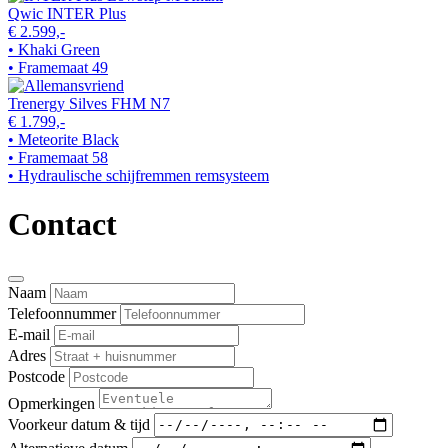
Qwic INTER Plus
€ 2.599,-
• Khaki Green
• Framemaat 49
Trenergy Silves FHM N7
€ 1.799,-
• Meteorite Black
• Framemaat 58
• Hydraulische schijfremmen remsysteem
Contact
Naam
Telefoonnummer
E-mail
Adres
Postcode
Opmerkingen
Voorkeur datum & tijd
Alternatieve datum