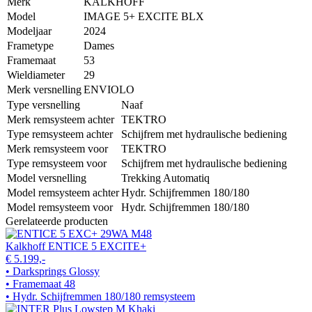
Merk
KALKHOFF
Model
IMAGE 5+ EXCITE BLX
Modeljaar
2024
Frametype
Dames
Framemaat
53
Wieldiameter
29
Merk versnelling
ENVIOLO
Type versnelling
Naaf
Merk remsysteem achter
TEKTRO
Type remsysteem achter
Schijfrem met hydraulische bediening
Merk remsysteem voor
TEKTRO
Type remsysteem voor
Schijfrem met hydraulische bediening
Model versnelling
Trekking Automatiq
Model remsysteem achter
Hydr. Schijfremmen 180/180
Model remsysteem voor
Hydr. Schijfremmen 180/180
Gerelateerde producten
Kalkhoff ENTICE 5 EXCITE+
€ 5.199,-
• Darksprings Glossy
• Framemaat 48
• Hydr. Schijfremmen 180/180 remsysteem