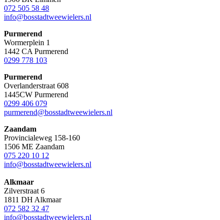
072 505 58 48
info@bosstadtweewielers.nl
Purmerend
Wormerplein 1
1442 CA Purmerend
0299 778 103
Purmerend
Overlanderstraat 608
1445CW Purmerend
0299 406 079
purmerend@bosstadtweewielers.nl
Zaandam
Provincialeweg 158-160
1506 ME Zaandam
075 220 10 12
info@bosstadtweewielers.nl
Alkmaar
Zilverstraat 6
1811 DH Alkmaar
072 582 32 47
info@bosstadtweewielers.nl