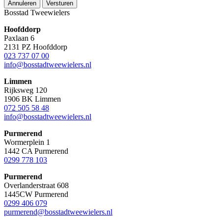
Annuleren
Versturen
Bosstad Tweewielers
Hoofddorp
Paxlaan 6
2131 PZ Hoofddorp
023 737 07 00
info@bosstadtweewielers.nl
Limmen
Rijksweg 120
1906 BK Limmen
072 505 58 48
info@bosstadtweewielers.nl
Purmerend
Wormerplein 1
1442 CA Purmerend
0299 778 103
Purmerend
Overlanderstraat 608
1445CW Purmerend
0299 406 079
purmerend@bosstadtweewielers.nl