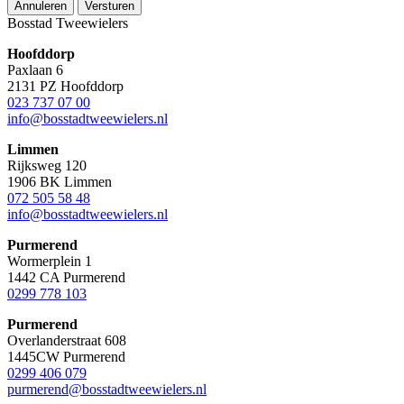
Annuleren
Versturen
Bosstad Tweewielers
Hoofddorp
Paxlaan 6
2131 PZ Hoofddorp
023 737 07 00
info@bosstadtweewielers.nl
Limmen
Rijksweg 120
1906 BK Limmen
072 505 58 48
info@bosstadtweewielers.nl
Purmerend
Wormerplein 1
1442 CA Purmerend
0299 778 103
Purmerend
Overlanderstraat 608
1445CW Purmerend
0299 406 079
purmerend@bosstadtweewielers.nl