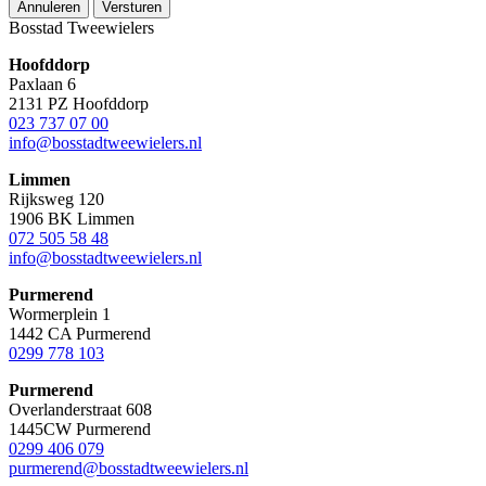
Annuleren
Versturen
Bosstad Tweewielers
Hoofddorp
Paxlaan 6
2131 PZ Hoofddorp
023 737 07 00
info@bosstadtweewielers.nl
Limmen
Rijksweg 120
1906 BK Limmen
072 505 58 48
info@bosstadtweewielers.nl
Purmerend
Wormerplein 1
1442 CA Purmerend
0299 778 103
Purmerend
Overlanderstraat 608
1445CW Purmerend
0299 406 079
purmerend@bosstadtweewielers.nl