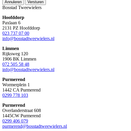
Annuleren
Versturen
Bosstad Tweewielers
Hoofddorp
Paxlaan 6
2131 PZ Hoofddorp
023 737 07 00
info@bosstadtweewielers.nl
Limmen
Rijksweg 120
1906 BK Limmen
072 505 58 48
info@bosstadtweewielers.nl
Purmerend
Wormerplein 1
1442 CA Purmerend
0299 778 103
Purmerend
Overlanderstraat 608
1445CW Purmerend
0299 406 079
purmerend@bosstadtweewielers.nl