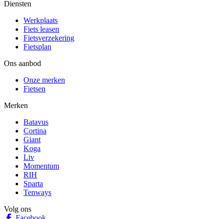
Diensten
Werkplaats
Fiets leasen
Fietsverzekering
Fietsplan
Ons aanbod
Onze merken
Fietsen
Merken
Batavus
Cortina
Giant
Koga
Liv
Momentum
RIH
Sparta
Tenways
Volg ons
Facebook