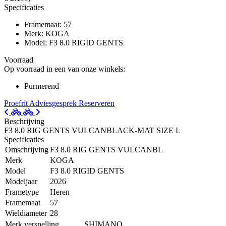
Specificaties
Framemaat: 57
Merk: KOGA
Model: F3 8.0 RIGID GENTS
Voorraad
Op voorraad in een van onze winkels:
Purmerend
Proefrit
Adviesgesprek
Reserveren
Beschrijving
F3 8.0 RIG GENTS VULCANBLACK-MAT SIZE L
Specificaties
Omschrijving
F3 8.0 RIG GENTS VULCANBL
Merk
KOGA
Model
F3 8.0 RIGID GENTS
Modeljaar
2026
Frametype
Heren
Framemaat
57
Wieldiameter
28
Merk versnelling
SHIMANO