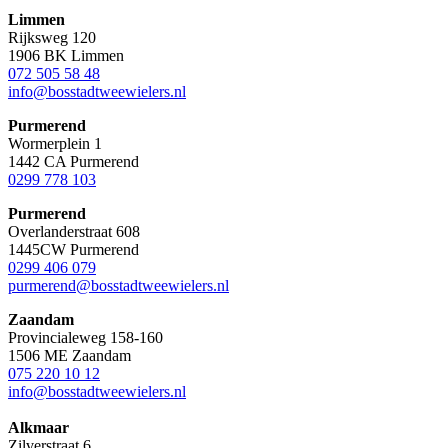
Limmen
Rijksweg 120
1906 BK Limmen
072 505 58 48
info@bosstadtweewielers.nl
Purmerend
Wormerplein 1
1442 CA Purmerend
0299 778 103
Purmerend
Overlanderstraat 608
1445CW Purmerend
0299 406 079
purmerend@bosstadtweewielers.nl
Zaandam
Provincialeweg 158-160
1506 ME Zaandam
075 220 10 12
info@bosstadtweewielers.nl
Alkmaar
Zilverstraat 6