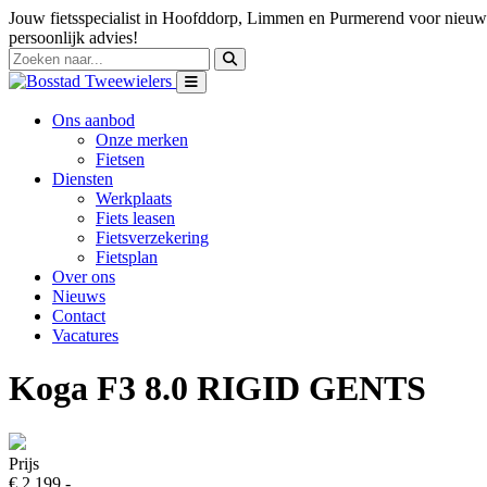
Jouw fietsspecialist in Hoofddorp, Limmen en Purmerend voor nieuwe
persoonlijk advies!
Ons aanbod
Onze merken
Fietsen
Diensten
Werkplaats
Fiets leasen
Fietsverzekering
Fietsplan
Over ons
Nieuws
Contact
Vacatures
Koga F3 8.0 RIGID GENTS
Prijs
€ 2.199,-