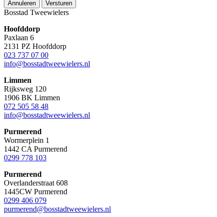
Annuleren
Versturen
Bosstad Tweewielers
Hoofddorp
Paxlaan 6
2131 PZ Hoofddorp
023 737 07 00
info@bosstadtweewielers.nl
Limmen
Rijksweg 120
1906 BK Limmen
072 505 58 48
info@bosstadtweewielers.nl
Purmerend
Wormerplein 1
1442 CA Purmerend
0299 778 103
Purmerend
Overlanderstraat 608
1445CW Purmerend
0299 406 079
purmerend@bosstadtweewielers.nl