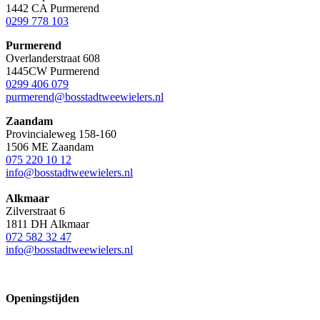
1442 CA Purmerend
0299 778 103
Purmerend
Overlanderstraat 608
1445CW Purmerend
0299 406 079
purmerend@bosstadtweewielers.nl
Zaandam
Provincialeweg 158-160
1506 ME Zaandam
075 220 10 12
info@bosstadtweewielers.nl
Alkmaar
Zilverstraat 6
1811 DH Alkmaar
072 582 32 47
info@bosstadtweewielers.nl
Openingstijden