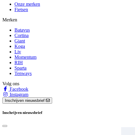
Onze merken
Fietsen
Merken
Batavus
Cortina
Giant
Koga
Liv
Momentum
RIH
Sparta
Tenways
Volg ons
Facebook
Instagram
Inschrijven nieuwsbrief
Inschrijven nieuwsbrief