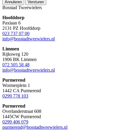
Annuleren
Versturen
Bosstad Tweewielers
Hoofddorp
Paxlaan 6
2131 PZ Hoofddorp
023 737 07 00
info@bosstadtweewielers.nl
Limmen
Rijksweg 120
1906 BK Limmen
072 505 58 48
info@bosstadtweewielers.nl
Purmerend
Wormerplein 1
1442 CA Purmerend
0299 778 103
Purmerend
Overlanderstraat 608
1445CW Purmerend
0299 406 079
purmerend@bosstadtweewielers.nl