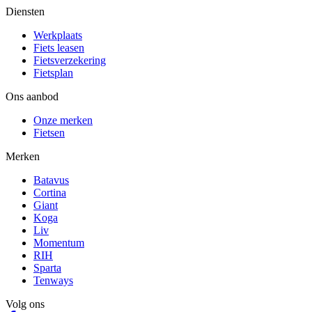
Diensten
Werkplaats
Fiets leasen
Fietsverzekering
Fietsplan
Ons aanbod
Onze merken
Fietsen
Merken
Batavus
Cortina
Giant
Koga
Liv
Momentum
RIH
Sparta
Tenways
Volg ons