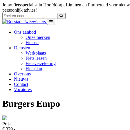
Jouw fietsspecialist in Hoofddorp, Limmen en Purmerend voor nieuwe
persoonlijk advies!
Ons aanbod
Onze merken
Fietsen
Diensten
Werkplaats
Fiets leasen
Fietsverzekering
Fietsplan
Over ons
Nieuws
Contact
Vacatures
Burgers Empo
Prijs
€ 329,-