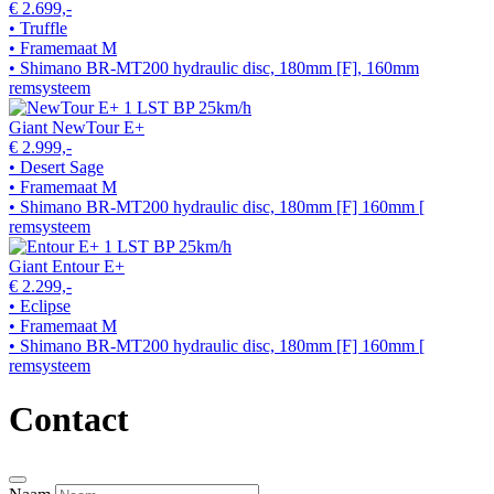
€ 2.699,-
• Truffle
• Framemaat M
• Shimano BR-MT200 hydraulic disc, 180mm [F], 160mm
remsysteem
Giant NewTour E+
€ 2.999,-
• Desert Sage
• Framemaat M
• Shimano BR-MT200 hydraulic disc, 180mm [F] 160mm [
remsysteem
Giant Entour E+
€ 2.299,-
• Eclipse
• Framemaat M
• Shimano BR-MT200 hydraulic disc, 180mm [F] 160mm [
remsysteem
Contact