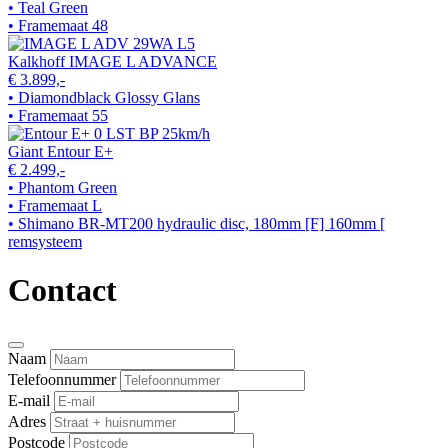
• Teal Green
• Framemaat 48
Kalkhoff IMAGE L ADVANCE
€ 3.899,-
• Diamondblack Glossy Glans
• Framemaat 55
Giant Entour E+
€ 2.499,-
• Phantom Green
• Framemaat L
• Shimano BR-MT200 hydraulic disc, 180mm [F] 160mm [
remsysteem
Contact
Naam
Telefoonnummer
E-mail
Adres
Postcode