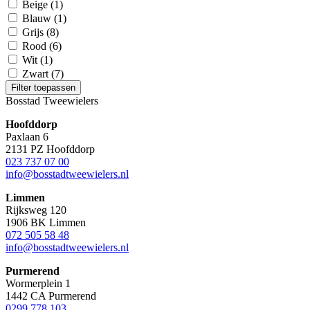
Beige
(1)
Blauw
(1)
Grijs
(8)
Rood
(6)
Wit
(1)
Zwart
(7)
Filter toepassen
Bosstad Tweewielers
Hoofddorp
Paxlaan 6
2131 PZ Hoofddorp
023 737 07 00
info@bosstadtweewielers.nl
Limmen
Rijksweg 120
1906 BK Limmen
072 505 58 48
info@bosstadtweewielers.nl
Purmerend
Wormerplein 1
1442 CA Purmerend
0299 778 103