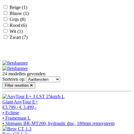
Beige
(1)
Blauw
(1)
Grijs
(8)
Rood
(6)
Wit
(1)
Zwart
(7)
24
modellen gevonden
Sorteren op:
Filter resetten
Giant AnyTour E+
€3.799,-
€ 3.499,-
• Eclipse
• Framemaat L
• Shimano BR-MT200, hydraulic disc, 180mm remsysteem