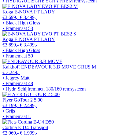
• HYDRAULISCHE SCHYFREM remsysteem
Koga E-NOVA PT LADY
€3.699,-
€ 3.499,-
• Black High Gloss
• Framemaat 53
Koga E-NOVA PT LADY
€3.699,-
€ 3.499,-
• Black High Gloss
• Framemaat 50
Kalkhoff ENDEAVOUR 3.B MOVE GRIJS M
€ 3.249,-
• Jetgrey Matt
• Framemaat 48
• Hydr. Schijfremmen 180/160 remsysteem
Flyer GoTour 2 5.00
€3.199,-
€ 2.499,-
• Grijs
• Framemaat L
Cortina E-U4 Transport
€2.069,-
€ 1.999,-