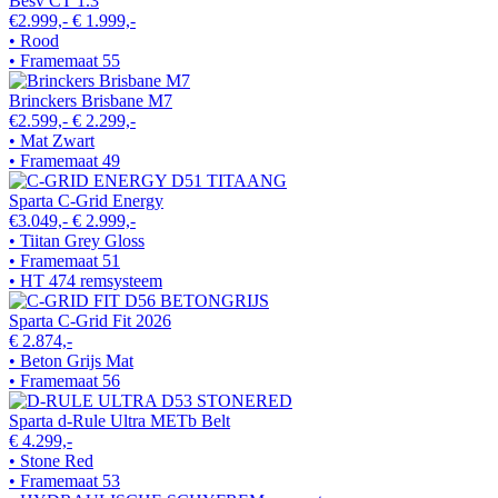
Besv CT 1.3
€2.999,-
€ 1.999,-
• Rood
• Framemaat 55
Brinckers Brisbane M7
€2.599,-
€ 2.299,-
• Mat Zwart
• Framemaat 49
Sparta C-Grid Energy
€3.049,-
€ 2.999,-
• Tiitan Grey Gloss
• Framemaat 51
• HT 474 remsysteem
Sparta C-Grid Fit 2026
€ 2.874,-
• Beton Grijs Mat
• Framemaat 56
Sparta d-Rule Ultra METb Belt
€ 4.299,-
• Stone Red
• Framemaat 53